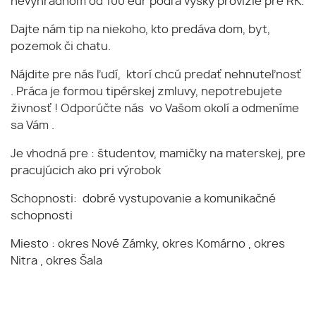
nevýhradnom od 100 eur podľa výšky provízie pre RK.
Dajte nám tip na niekoho, kto predáva dom, byt,
pozemok či chatu.
Nájdite pre nás ľudí, ktorí chcú predať nehnuteľnosť
. Práca je formou tipérskej zmluvy, nepotrebujete
živnosť ! Odporúčte nás vo Vašom okolí a odmeníme
sa Vám .
Je vhodná pre : študentov, mamičky na materskej, pre
pracujúcich ako pri výrobok
Schopnosti: dobré vystupovanie a komunikačné
schopnosti
Miesto : okres Nové Zámky, okres Komárno , okres
Nitra , okres Šala