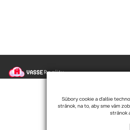
Úvod
GDPR
O spoločnosti
Reklamačný poriadok
Súbory cookie a ďalšie techn
Kontakt
Program AML
stránok, na to, aby sme vám zo
Nehnuteľnosti
Cookies
stránok 