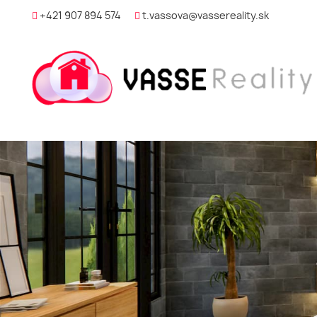
+421 907 894 574
t.vassova@vassereality.sk