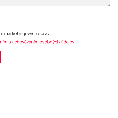
ím marketingových správ
*
aním a uchovávaním osobných údajov