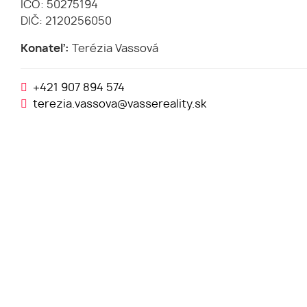
IČO: 50275194
DIČ: 2120256050
Konateľ:
Terézia Vassová
+421 907 894 574
terezia.vassova@vassereality.sk