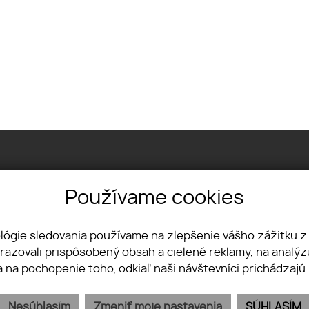
Používame cookies
Komárňanská ul. 24, 94002 Nové Zámky
+421 907 894 574
ológie sledovania používame na zlepšenie vášho zážitku z
t.vassova@vassereality.sk
brazovali prispôsobený obsah a cielené reklamy, na analý
a na pochopenie toho, odkiaľ naši návštevníci prichádzajú
Nesúhlasím
Zmeniť moje nastavenia
SÚHLASÍM