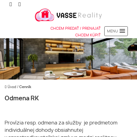
CHCEM PREDAŤ / PRENAJAŤ
MENU
CHCEM KÚPIŤ
Úvod
/
Cenník
Odmena RK
Provízia resp. odmena za služby je predmetom
individuálnej dohody obsiahnutej