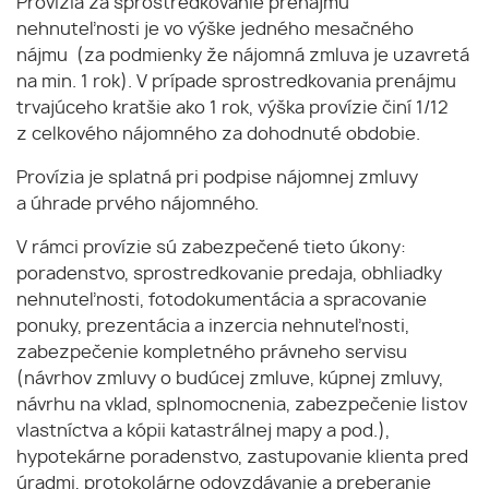
Provízia za sprostredkovanie prenájmu
nehnuteľnosti je vo výške jedného mesačného
nájmu (za podmienky že nájomná zmluva je uzavretá
na min. 1 rok). V prípade sprostredkovania prenájmu
trvajúceho kratšie ako 1 rok, výška provízie činí 1/12
z celkového nájomného za dohodnuté obdobie.
Provízia je splatná pri podpise nájomnej zmluvy
a úhrade prvého nájomného.
V rámci provízie sú zabezpečené tieto úkony:
poradenstvo, sprostredkovanie predaja, obhliadky
nehnuteľnosti, fotodokumentácia a spracovanie
ponuky, prezentácia a inzercia nehnuteľnosti,
zabezpečenie kompletného právneho servisu
(návrhov zmluvy o budúcej zmluve, kúpnej zmluvy,
návrhu na vklad, splnomocnenia, zabezpečenie listov
vlastníctva a kópii katastrálnej mapy a pod.),
hypotekárne poradenstvo, zastupovanie klienta pred
úradmi, protokolárne odovzdávanie a preberanie