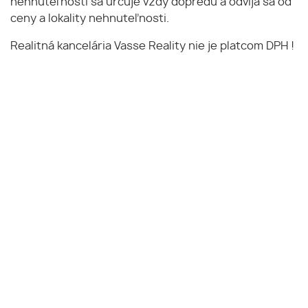
nehnuteľnosti sa určuje vždy dopredu a odvíja sa od
ceny a lokality nehnuteľnosti.
Realitná kancelária Vasse Reality nie je platcom DPH !