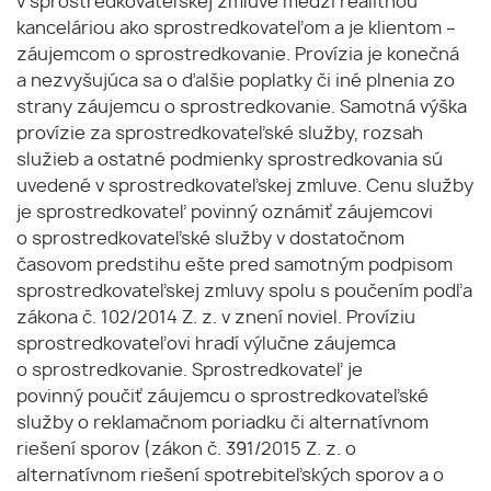
v sprostredkovateľskej zmluve medzi realitnou
kanceláriou ako sprostredkovateľom a je klientom –
záujemcom o sprostredkovanie. Provízia je konečná
a nezvyšujúca sa o ďalšie poplatky či iné plnenia zo
strany záujemcu o sprostredkovanie. Samotná výška
provízie za sprostredkovateľské služby, rozsah
služieb a ostatné podmienky sprostredkovania sú
uvedené v sprostredkovateľskej zmluve. Cenu služby
je sprostredkovateľ povinný oznámiť záujemcovi
o sprostredkovateľské služby v dostatočnom
časovom predstihu ešte pred samotným podpisom
sprostredkovateľskej zmluvy spolu s poučením podľa
zákona č. 102/2014 Z. z. v znení noviel. Províziu
sprostredkovateľovi hradí výlučne záujemca
o sprostredkovanie. Sprostredkovateľ je
povinný poučiť záujemcu o sprostredkovateľské
služby o reklamačnom poriadku či alternatívnom
riešení sporov (zákon č. 391/2015 Z. z. o
alternatívnom riešení spotrebiteľských sporov a o