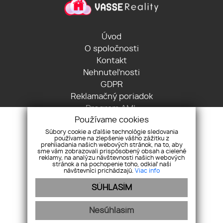
Úvod
O spoločnosti
Kontakt
Nehnuteľnosti
GDPR
Reklamačný poriadok
Program AML
Používame cookies
Cookies
Súbory cookie a ďalšie technológie sledovania
používame na zlepšenie vášho zážitku z
Komárňanská ul. 24, 94002 Nové Zámky
prehliadania našich webových stránok, na to, aby
sme vám zobrazovali prispôsobený obsah a cielené
+421 907 894 574
reklamy, na analýzu návštevnosti našich webových
t.vassova@vassereality.sk
stránok a na pochopenie toho, odkiaľ naši
návštevníci prichádzajú.
Viac info
Pridajte si nás
SÚHLASÍM
Nesúhlasím